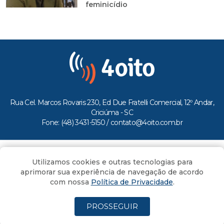
feminicídio
Rua Cel. Marcos Rovaris 230, Ed Due Fratelli Comercial, 12º Andar,
Criciúma - SC
Fone: (48) 3431-5150 /
contato@4oito.com.br
Copyright © 2026.
Utilizamos cookies e outras tecnologias para
Todos os direitos reservados ao Portal 4oito
aprimorar sua experiência de navegação de acordo
com nossa
Política de Privacidade
.
PROSSEGUIR