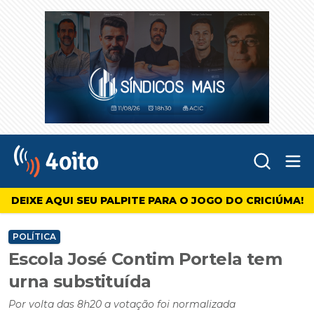
Abr
4oito
DEIXE AQUI SEU PALPITE PARA O JOGO DO CRICIÚMA!
POLÍTICA
Escola José Contim Portela tem
urna substituída
Por volta das 8h20 a votação foi normalizada