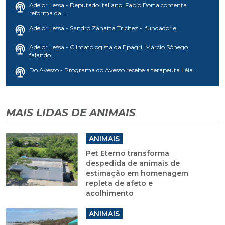
Adelor Lessa - Deputado italiano, Fabio Porta comenta
reforma da...
Adelor Lessa - Sandro Zanatta Trichez - fundador e...
Adelor Lessa - Climatologista da Epagri, Márcio Sônego
falando...
Do Avesso - Programa do Avesso recebe a terapeuta Léia...
MAIS LIDAS DE ANIMAIS
ANIMAIS
Pet Eterno transforma
despedida de animais de
estimação em homenagem
repleta de afeto e
acolhimento
ANIMAIS