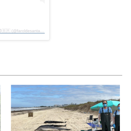
Um post compartilhado por FAROL DE SANTA MARTA 😍🇧🇷 (@faroldesantamarta)