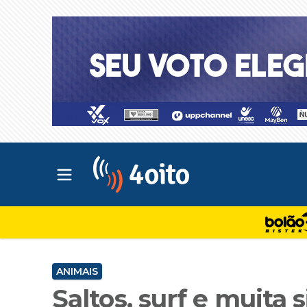
Abrir menu principal
4oito
ANIMAIS
Saltos, surf e muita 