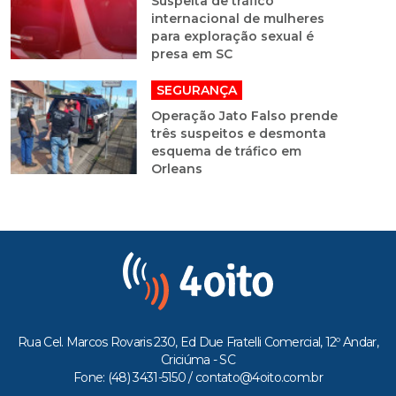
Suspeita de tráfico
internacional de mulheres
para exploração sexual é
presa em SC
SEGURANÇA
Operação Jato Falso prende
três suspeitos e desmonta
esquema de tráfico em
Orleans
Rua Cel. Marcos Rovaris 230, Ed Due Fratelli Comercial, 12º Andar,
Criciúma - SC
Fone: (48) 3431-5150 /
contato@4oito.com.br