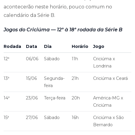
acontecerão neste horário, pouco comum no
calendário da Série B.
Jogos do Criciúma — 12ª à 18ª rodada da Série B
Rodada
Data
Dia
Horário
Jogo
12ª
06/06
Sábado
11h
Criciúma x
Londrina
13ª
15/06
Segunda-
21h
Criciúma x Ceará
feira
14ª
23/06
Terça-feira
20h
América-MG x
Criciúma
15ª
27/06
Sábado
16h
Criciúma x São
Bernardo