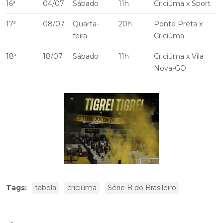
16ª
04/07
Sábado
11h
Criciúma x Sport
17ª
08/07
Quarta-
20h
Ponte Preta x
feira
Criciúma
18ª
18/07
Sábado
11h
Criciúma x Vila
Nova-GO
Tags:
tabela
criciúma
Série B do Brasileiro