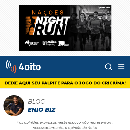
Abr
4oito
DEIXE AQUI SEU PALPITE PARA O JOGO DO CRICIÚMA!
BLOG
ENIO BIZ
* as opiniões expressas neste espaço não representam,
necessariamente, a opinião do 4oito