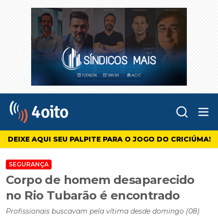
Abr
4oito
DEIXE AQUI SEU PALPITE PARA O JOGO DO CRICIÚMA!
SEGURANÇA
Corpo de homem desaparecido
no Rio Tubarão é encontrado
Profissionais buscavam pela vítima desde domingo (08)