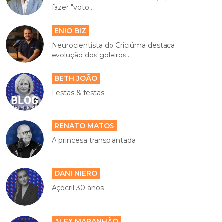
fazer "voto...
ENIO BIZ
Neurocientista do Criciúma destaca
evolução dos goleiros...
BETH JOÃO
Festas & festas
RENATO MATOS
A princesa transplantada
DANI NIERO
Açocril 30 anos
ALEX MARANHÃO