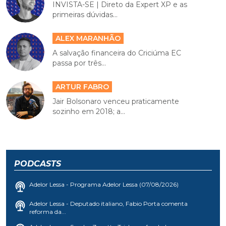
INVISTA-SE | Direto da Expert XP e as
primeiras dúvidas...
ALEX MARANHÃO
A salvação financeira do Criciúma EC
passa por três...
ARTUR FABRO
Jair Bolsonaro venceu praticamente
sozinho em 2018; a...
PODCASTS
Adelor Lessa - Programa Adelor Lessa (07/08/2026)
Adelor Lessa - Deputado italiano, Fabio Porta comenta
reforma da...