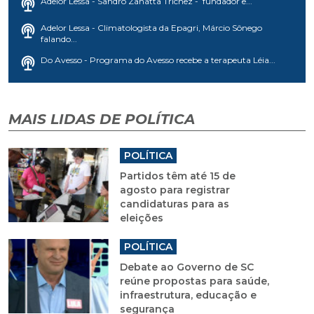
Adelor Lessa - Sandro Zanatta Trichez - fundador e...
Adelor Lessa - Climatologista da Epagri, Márcio Sônego
falando...
Do Avesso - Programa do Avesso recebe a terapeuta Léia...
MAIS LIDAS DE POLÍTICA
POLÍTICA
Partidos têm até 15 de
agosto para registrar
candidaturas para as
eleições
POLÍTICA
Debate ao Governo de SC
reúne propostas para saúde,
infraestrutura, educação e
segurança