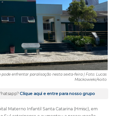
 pode enfrentar paralisação nesta sexta-feira | Foto: Lucas
Mackowieki/4oito
 Whatsapp?
Clique aqui e entre para nosso grupo
ital Materno Infantil Santa Catarina (Hmisc), em