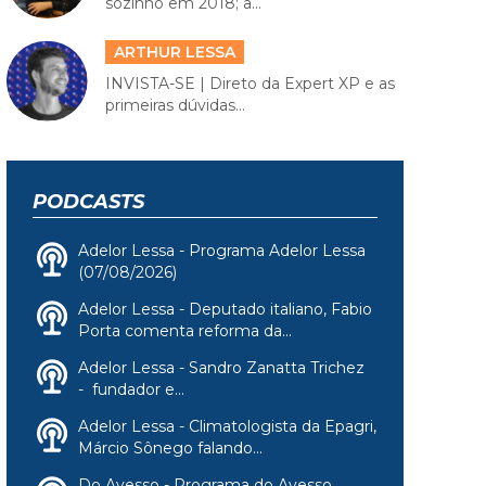
sozinho em 2018; a...
ARTHUR LESSA
INVISTA-SE | Direto da Expert XP e as
primeiras dúvidas...
PODCASTS
Adelor Lessa - Programa Adelor Lessa
(07/08/2026)
Adelor Lessa - Deputado italiano, Fabio
Porta comenta reforma da...
Adelor Lessa - Sandro Zanatta Trichez
- fundador e...
Adelor Lessa - Climatologista da Epagri,
Márcio Sônego falando...
Do Avesso - Programa do Avesso