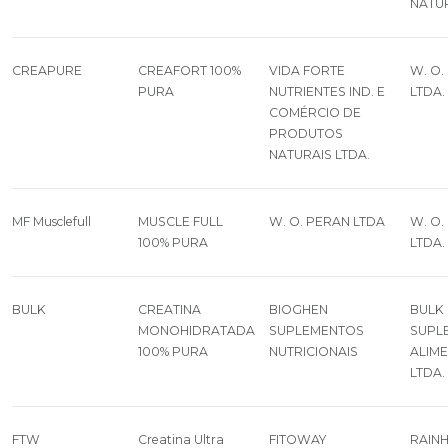
NATUR
CREAPURE
CREAFORT 100%
VIDA FORTE
W. O.
PURA
NUTRIENTES IND. E
LTDA.
COMÉRCIO DE
PRODUTOS
NATURAIS LTDA.
MF Musclefull
MUSCLE FULL
W. O. PERAN LTDA
W. O.
100% PURA
LTDA.
BULK
CREATINA
BIOGHEN
BULK
MONOHIDRATADA
SUPLEMENTOS
SUPL
100% PURA
NUTRICIONAIS
ALIM
LTDA.
FTW
Creatina Ultra
FITOWAY
RAIN