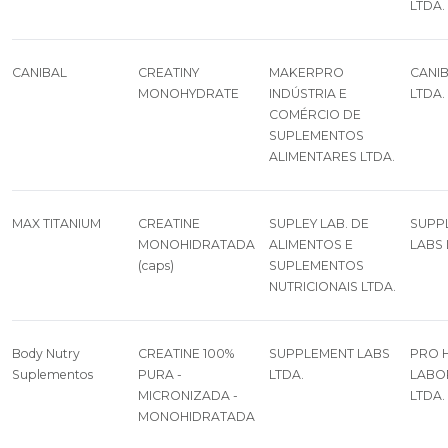
LTDA.
CANIBAL
CREATINY
MAKERPRO
CANIB
MONOHYDRATE
INDÚSTRIA E
LTDA.
COMÉRCIO DE
SUPLEMENTOS
ALIMENTARES LTDA.
MAX TITANIUM
CREATINE
SUPLEY LAB. DE
SUPP
MONOHIDRATADA
ALIMENTOS E
LABS 
(caps)
SUPLEMENTOS
NUTRICIONAIS LTDA.
Body Nutry
CREATINE 100%
SUPPLEMENT LABS
PRO 
Suplementos
PURA -
LTDA.
LABO
MICRONIZADA -
LTDA.
MONOHIDRATADA