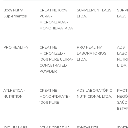
Body Nutry
CREATINE 100%
SUPPLEMENT LABS
SUPP
Suplementos
PURA -
LTDA.
LABS 
MICRONIZADA -
MONOHIDRATADA
PRO HEALTHY
CREATINE
PRO HEALTHY
ADS
MICRONIZED -
LABORATÓRIOS
LABO
100% PURE ULTRA-
LTDA.
NUTR
CONCETRATED
LTDA.
POWDER
ATLHETICA -
CREATINE
ADS LABORATÓRIO
PHOT
NUTRITION
MONOHYDRATE -
NUTRICIONAL LTDA.
NEGÓ
100% PURE
SAÚD
ESTAR
IRIDIUM LABS
ATLAS CREATINA
SYNTHESIZE
SYNTH