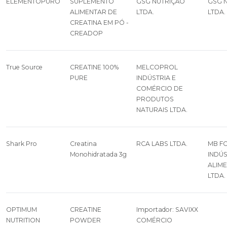
ELEMENTOPURO
SUPLEMENTO
GSG NUTRIÇÃO
GSG 
ALIMENTAR DE
LTDA.
LTDA.
CREATINA EM PÓ -
CREADOP
True Source
CREATINE 100%
MELCOPROL
PURE
INDÚSTRIA E
COMÉRCIO DE
PRODUTOS
NATURAIS LTDA.
Shark Pro
Creatina
RCA LABS LTDA.
MB F
Monohidratada 3g
INDÚS
ALIM
LTDA.
OPTIMUM
CREATINE
Importador: SAVIXX
NUTRITION
POWDER
COMÉRCIO