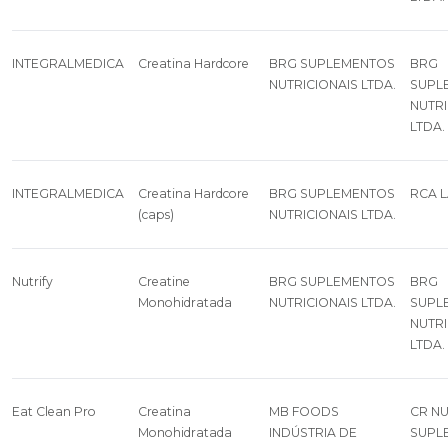
INTEGRALMEDICA
Creatina Hardcore
BRG SUPLEMENTOS
BRG
NUTRICIONAIS LTDA.
SUPL
NUTRI
LTDA.
INTEGRALMEDICA
Creatina Hardcore
BRG SUPLEMENTOS
RCA L
(caps)
NUTRICIONAIS LTDA.
Nutrify
Creatine
BRG SUPLEMENTOS
BRG
Monohidratada
NUTRICIONAIS LTDA.
SUPL
NUTRI
LTDA.
Eat Clean Pro
Creatina
MB FOODS
CR NU
Monohidratada
INDÚSTRIA DE
SUPL