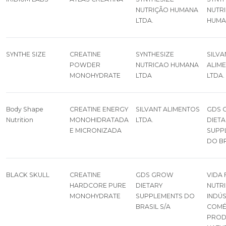
NUTRIÇÃO HUMANA
NUTR
LTDA.
HUMA
SYNTHE SIZE
CREATINE
SYNTHESIZE
SILVA
POWDER
NUTRICAO HUMANA
ALIM
MONOHYDRATE
LTDA
LTDA.
Body Shape
CREATINE ENERGY
SILVANT ALIMENTOS
GDS 
Nutrition
MONOHIDRATADA
LTDA.
DIETA
E MICRONIZADA
SUPP
DO BR
BLACK SKULL
CREATINE
GDS GROW
VIDA 
HARDCORE PURE
DIETARY
NUTR
MONOHYDRATE
SUPPLEMENTS DO
INDÚS
BRASIL S/A
COMÉ
PROD