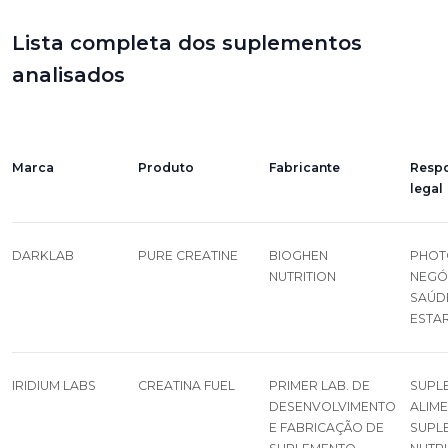
Lista completa dos suplementos
analisados
Marca
Produto
Fabricante
Resp
legal
DARKLAB
PURE CREATINE
BIOGHEN
PHOT
NUTRITION
NEGÓ
SAÚD
ESTAR
IRIDIUM LABS
CREATINA FUEL
PRIMER LAB. DE
SUPLE
DESENVOLVIMENTO
ALIM
E FABRICAÇÃO DE
SUPL