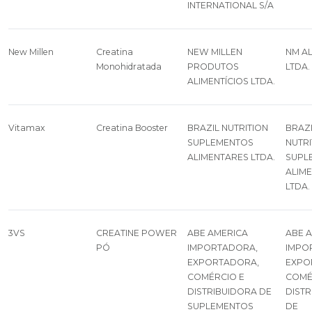
INTERNATIONAL S/A
New Millen
Creatina
NEW MILLEN
NM A
Monohidratada
PRODUTOS
LTDA.
ALIMENTÍCIOS LTDA.
Vitamax
Creatina Booster
BRAZIL NUTRITION
BRAZ
SUPLEMENTOS
NUTRI
ALIMENTARES LTDA.
SUPL
ALIM
LTDA.
3VS
CREATINE POWER
ABE AMERICA
ABE 
PÓ
IMPORTADORA,
IMPO
EXPORTADORA,
EXPO
COMÉRCIO E
COMÉ
DISTRIBUIDORA DE
DIST
SUPLEMENTOS
DE