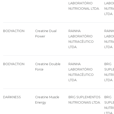
LABORATÓRIO
LABO
NUTRICIONAL LTDA.
NUTR
LTDA.
BODYACTION
Creatine Dual
RAINHA
RAIN
Power
LABORATÓRIO
LABO
NUTRACÊUTICO
NUTR
LTDA.
LTDA.
BODYACTION
Creatine Double
RAINHA
BRG
Force
LABORATÓRIO
SUPL
NUTRACÊUTICO
NUTRI
LTDA.
LTDA.
DARKNESS
Creatine Muscle
BRG SUPLEMENTOS
BRG
Energy
NUTRICIONAIS LTDA.
SUPL
NUTRI
LTDA.