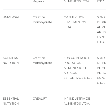
Vegano
ALIMENTOS LTDA.
LTDA.
UNIVERSAL
Creatine
CR NUTRITION
SDN 
Monohydrate
SUPLEMENTOS
DE P
LTDA.
ALIME
ARTI
ESPO
LTDA.
SOLDIERS
Creatine
SDN COMÉRCIO DE
SDN 
NUTRITION
Monohydrate
PRODUTOS
DE P
ALIMENTÍCIOS E
ALIME
ARTIGOS
ARTI
ESPORTIVOS LTDA.
ESPO
LTDA.
ESSENTIAL
CREALIFT
INP INDÚSTRIA DE
NUTRITION
ALIMENTOS LTDA.