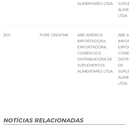
ALIMENTARES LTDA.
SUPL
ALIM
LTDA.
3VS
PURE CREATINE
ABE AMERICA
ABE 
IMPORTADORA,
IMPO
EXPORTADORA,
EXPO
COMÉRCIO E
COMÉ
DISTRIBUIDORA DE
DIST
SUPLEMENTOS
DE
ALIMENTARES LTDA.
SUPL
ALIM
LTDA.
NOTÍCIAS RELACIONADAS