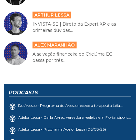
ARTHUR LESSA
INVISTA-SE | Direto da Expert XP e as
primeiras dúvidas...
ALEX MARANHÃO
A salvação financeira do Criciúma EC
passa por três...
PODCASTS
Do Avesso - Programa do Avesso recebe a terapeuta Léia...
Adelor Lessa - Carla Ayres, vereadora reeleita em Florianópolis...
Adelor Lessa - Programa Adelor Lessa (06/08/26)