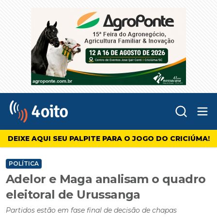
Abr
4oito
DEIXE AQUI SEU PALPITE PARA O JOGO DO CRICIÚMA!
POLÍTICA
Adelor e Maga analisam o quadro
eleitoral de Urussanga
Partidos estão em fase final de decisão de chapas