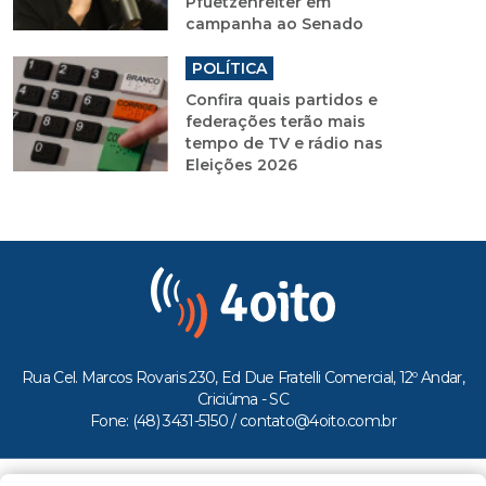
Pfuetzenreiter em
campanha ao Senado
POLÍTICA
Confira quais partidos e
federações terão mais
tempo de TV e rádio nas
Eleições 2026
Rua Cel. Marcos Rovaris 230, Ed Due Fratelli Comercial, 12º Andar,
Criciúma - SC
Fone: (48) 3431-5150 /
contato@4oito.com.br