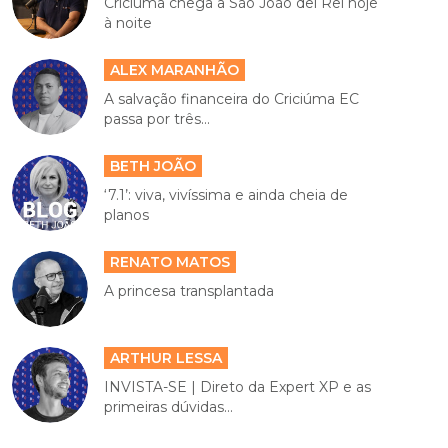
Criciúma chega a São João del Rei hoje
à noite
ALEX MARANHÃO
A salvação financeira do Criciúma EC
passa por três...
BETH JOÃO
‘7.1’: viva, vivíssima e ainda cheia de
planos
RENATO MATOS
A princesa transplantada
ARTHUR LESSA
INVISTA-SE | Direto da Expert XP e as
primeiras dúvidas...