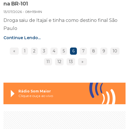
na BR-101
13/07/2026 - 08H15MIN
Droga saiu de Itajaí e tinha como destino final São
Paulo
Continue Lendo...
«
1
2
3
4
5
6
7
8
9
10
11
12
13
»
Rádio Som Maior
Clique e ouça ao vivo