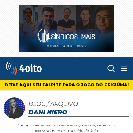
Abr
4oito
DEIXE AQUI SEU PALPITE PARA O JOGO DO CRICIÚMA!
BLOG / ARQUIVO
DANI NIERO
* as opiniões expressas neste espaço não representam,
necessariamente, a opinião do 4oito