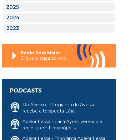
2025
2024
2023
Rádio Som Maior
Clique e ouça ao vivo
PODCASTS
Do Avesso - Programa do Avesso
recebe a terapeuta Léia...
Adelor Lessa - Carla Ayres, vereadora
reeleita em Florianópolis...
Adelor Lessa - Programa Adelor Lessa