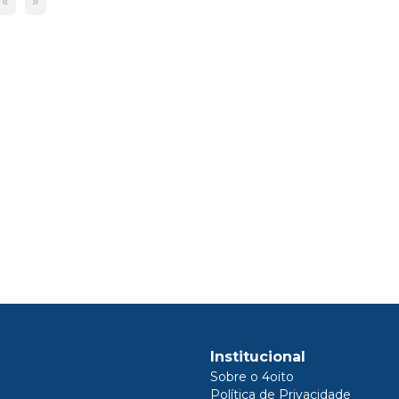
«
»
Institucional
Sobre o 4oito
Política de Privacidade