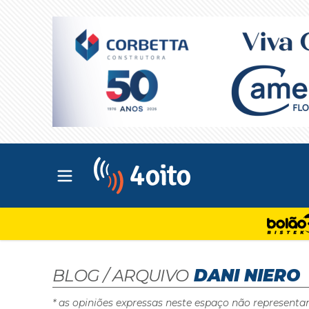
Abrir menu principal
4oito
BLOG / ARQUIVO
DANI NIERO
* as opiniões expressas neste espaço não representa