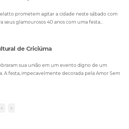
brelatto prometem agitar a cidade neste sábado com
ra seus glamourosos 40 anos com uma festa...
ltural de Criciúma
elebraram sua união em um evento digno de um
na. A festa, impecavelmente decorada pela Amor Sem
«
»