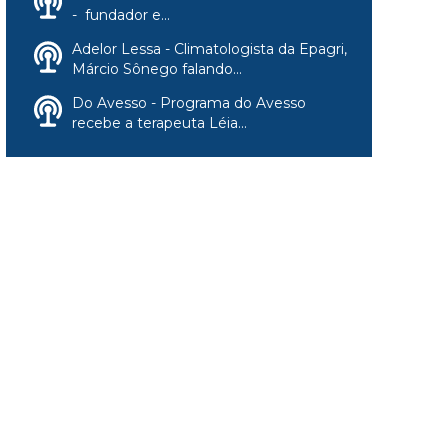
- fundador e...
Adelor Lessa - Climatologista da Epagri,
Márcio Sônego falando...
Do Avesso - Programa do Avesso
recebe a terapeuta Léia...