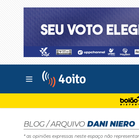
Abrir menu principal
4oito
BLOG / ARQUIVO
DANI NIERO
* as opiniões expressas neste espaço não representa