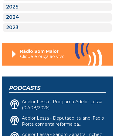
2025
2024
2023
Rádio Som Maior
Clique e ouça ao vivo
PODCASTS
Adelor Lessa - Programa Adelor Lessa
(07/08/2026)
Adelor Lessa - Deputado italiano, Fabio
Porta comenta reforma da...
Adelor Lessa - Sandro Zanatta Trichez