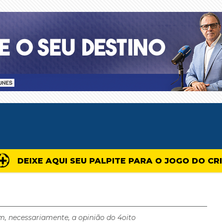
DEIXE AQUI SEU PALPITE PARA O JOGO DO CR
m, necessariamente, a opinião do 4oito