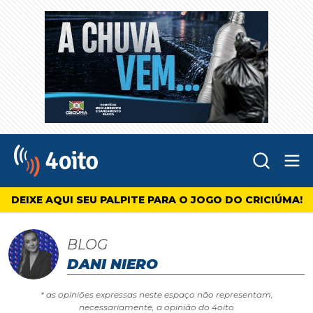
Abr
4oito
DEIXE AQUI SEU PALPITE PARA O JOGO DO CRICIÚMA!
BLOG
DANI NIERO
* as opiniões expressas neste espaço não representam,
necessariamente, a opinião do 4oito