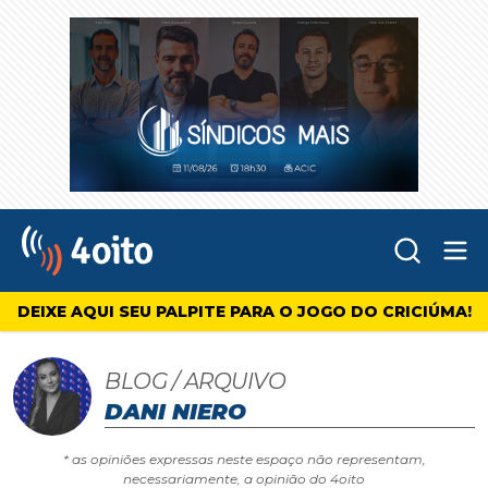
Abr
4oito
DEIXE AQUI SEU PALPITE PARA O JOGO DO CRICIÚMA!
BLOG / ARQUIVO
DANI NIERO
* as opiniões expressas neste espaço não representam,
necessariamente, a opinião do 4oito