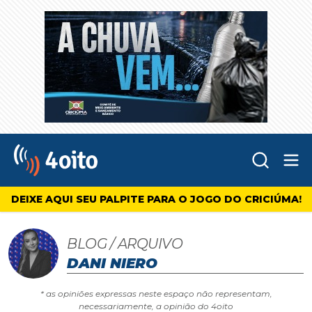
Abr
4oito
DEIXE AQUI SEU PALPITE PARA O JOGO DO CRICIÚMA!
BLOG / ARQUIVO
DANI NIERO
* as opiniões expressas neste espaço não representam,
necessariamente, a opinião do 4oito