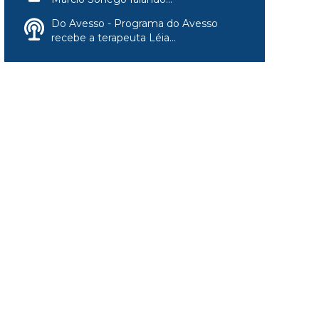
Do Avesso - Programa do Avesso
recebe a terapeuta Léia...