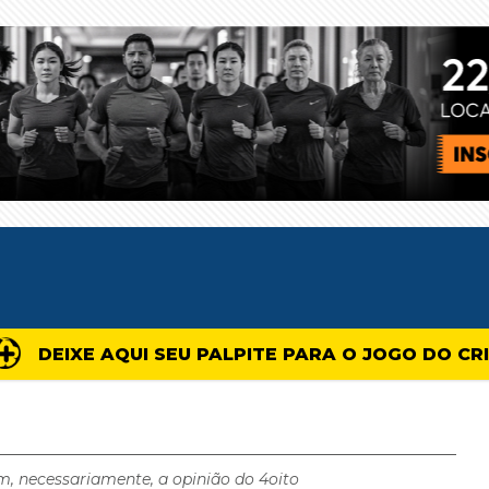
DEIXE AQUI SEU PALPITE PARA O JOGO DO CR
m, necessariamente, a opinião do 4oito