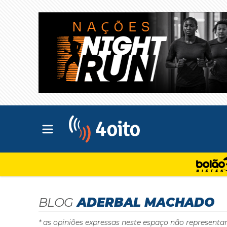
Abrir menu principal
4oito
BLOG
ADERBAL MACHADO
* as opiniões expressas neste espaço não representa