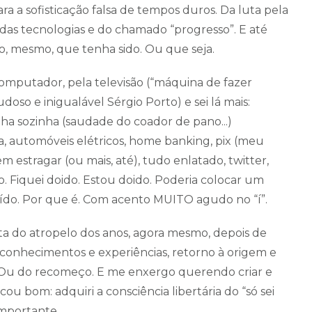
ra a sofisticação falsa de tempos duros. Da luta pela
 das tecnologias e do chamado “progresso”. E até
do, mesmo, que tenha sido. Ou que seja.
omputador, pela televisão (“máquina de fazer
doso e inigualável Sérgio Porto) e sei lá mais:
alha sozinha (saudade do coador de pano...)
ica, automóveis elétricos, home banking, pix (meu
 estragar (ou mais, até), tudo enlatado, twitter,
o. Fiquei doido. Estou doido. Poderia colocar um
oído. Por que é. Com acento MUITO agudo no “í”.
ata do atropelo dos anos, agora mesmo, depois de
de conhecimentos e experiências, retorno à origem e
o. Ou do recomeço. E me enxergo querendo criar e
ou bom: adquiri a consciência libertária do “só sei
importante.