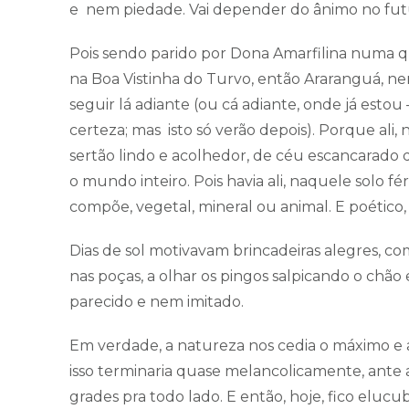
e nem piedade. Vai depender do ânimo no fut
Pois sendo parido por Dona Amarfilina numa qua
na Boa Vistinha do Turvo, então Araranguá, n
seguir lá adiante (ou cá adiante, onde já est
certeza; mas isto só verão depois). Porque ali, n
sertão lindo e acolhedor, de céu escancarado d
o mundo inteiro. Pois havia ali, naquele solo fé
compõe, vegetal, mineral ou animal. E poético
Dias de sol motivavam brincadeiras alegres, com
nas poças, a olhar os pingos salpicando o chão
parecido e nem imitado.
Em verdade, a natureza nos cedia o máximo e
isso terminaria quase melancolicamente, ante a
grades pra todo lado. E então, hoje, fico eluc