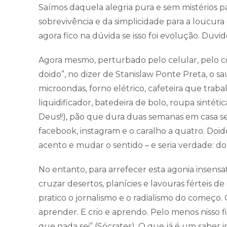
Saímos daquela alegria pura e sem mistérios pa
sobrevivência e da simplicidade para a loucura
agora fico na dúvida se isso foi evolução. Duvi
Agora mesmo, perturbado pelo celular, pelo c
doido”, no dizer de Stanislaw Ponte Preta, o sau
microondas, forno elétrico, cafeteira que trab
liquidificador, batedeira de bolo, roupa sintét
Deus!!), pão que dura duas semanas em casa sem
facebook, instagram e o caralho a quatro. Doid
acento e mudar o sentido – e seria verdade: d
No entanto, para arrefecer esta agonia insens
cruzar desertos, planícies e lavouras férteis 
pratico o jornalismo e o radialismo do começ
aprender. E crio e aprendo. Pelo menos nisso fic
que nada sei” (Sócrates). O que já é um saber 