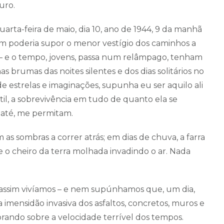
uro.
rta-feira de maio, dia 10, ano de 1944, 9 da manhã
em poderia supor o menor vestígio dos caminhos a
ou – e o tempo, jovens, passa num relâmpago, tenham
as brumas das noites silentes e dos dias solitários no
e estrelas e imaginações, supunha eu ser aquilo ali
rtil, a sobrevivência em tudo de quanto ela se
, até, me permitam.
 as sombras a correr atrás; em dias de chuva, a farra
 e o cheiro da terra molhada invadindo o ar. Nada
 assim vivíamos – e nem supúnhamos que, um dia,
 imensidão invasiva dos asfaltos, concretos, muros e
ubrando sobre a velocidade terrível dos tempos.