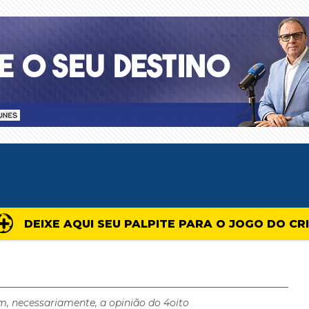
DEIXE AQUI SEU PALPITE PARA O JOGO DO CR
m, necessariamente, a opinião do 4oito