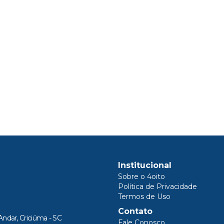
Institucional
Sobre o 4oito
Política de Privacidade
Termos de Uso
Contato
Andar, Criciúma - SC
Fale Conosco