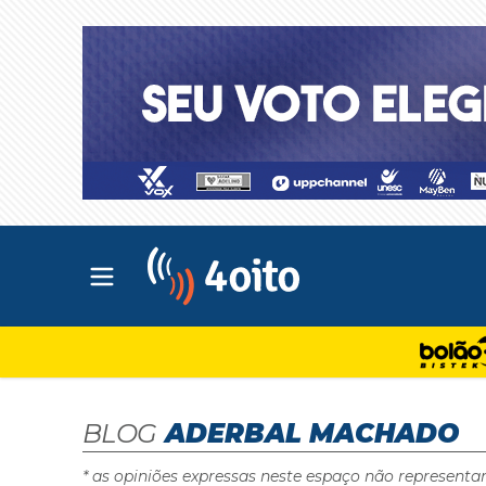
Abrir menu principal
4oito
BLOG
ADERBAL MACHADO
* as opiniões expressas neste espaço não representa