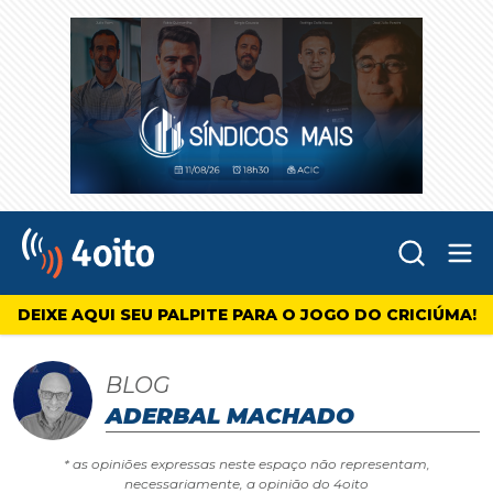
Abr
4oito
DEIXE AQUI SEU PALPITE PARA O JOGO DO CRICIÚMA!
BLOG
ADERBAL MACHADO
* as opiniões expressas neste espaço não representam,
necessariamente, a opinião do 4oito