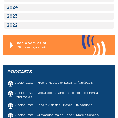
2024
2023
2022
Rádio Som Maior
Clique e ouça ao vivo
PODCASTS
Adelor Lessa - Programa Adelor Lessa (07/08/2026)
Adelor Lessa - Deputado italiano, Fabio Porta comenta
reforma da...
Adelor Lessa - Sandro Zanatta Trichez - fundador e...
Adelor Lessa - Climatologista da Epagri, Márcio Sônego