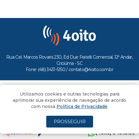
Rua Cel. Marcos Rovaris 230, Ed Due Fratelli Comercial, 12º Andar,
Criciúma - SC
Fone: (48) 3431-5150 /
contato@4oito.com.br
Copyright © 2026.
Utilizamos cookies e outras tecnologias para
Todos os direitos reservados ao Portal 4oito
aprimorar sua experiência de navegação de acordo
com nossa
Política de Privacidade
.
PROSSEGUIR
(4oito) 3431.5150