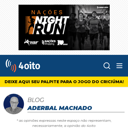
Abr
4oito
DEIXE AQUI SEU PALPITE PARA O JOGO DO CRICIÚMA!
BLOG
ADERBAL MACHADO
* as opiniões expressas neste espaço não representam,
necessariamente, a opinião do 4oito