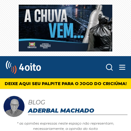
Abr
4oito
DEIXE AQUI SEU PALPITE PARA O JOGO DO CRICIÚMA!
BLOG
ADERBAL MACHADO
* as opiniões expressas neste espaço não representam,
necessariamente, a opinião do 4oito