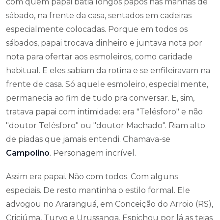
com quem papai batia longos papos nas manhãs de
sábado, na frente da casa, sentados em cadeiras
especialmente colocadas. Porque em todos os
sábados, papai trocava dinheiro e juntava nota por
nota para ofertar aos esmoleiros, como caridade
habitual. E eles sabiam da rotina e se enfileiravam na
frente de casa. Só aquele esmoleiro, especialmente,
permanecia ao fim de tudo pra conversar. E, sim,
tratava papai com intimidade: era "Telésforo" e não
"doutor Telésforo" ou "doutor Machado". Riam alto
de piadas que jamais entendi. Chamava-se
Campolino
. Personagem incrível.
Assim era papai. Não com todos. Com alguns
especiais. De resto mantinha o estilo formal. Ele
advogou no Araranguá, em Conceição do Arroio (RS),
Criciúma, Turvo e Urussanga. Espichou por lá as teias