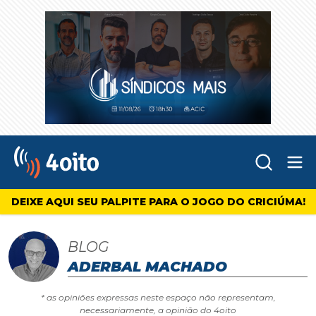
Abr
4oito
DEIXE AQUI SEU PALPITE PARA O JOGO DO CRICIÚMA!
BLOG
ADERBAL MACHADO
* as opiniões expressas neste espaço não representam,
necessariamente, a opinião do 4oito