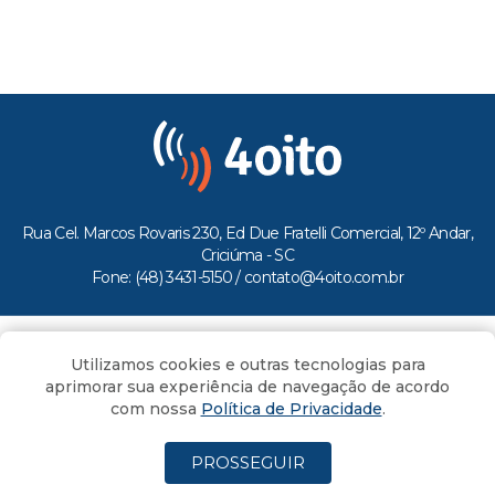
Rua Cel. Marcos Rovaris 230, Ed Due Fratelli Comercial, 12º Andar,
Criciúma - SC
Fone: (48) 3431-5150 /
contato@4oito.com.br
Copyright © 2026.
Utilizamos cookies e outras tecnologias para
Todos os direitos reservados ao Portal 4oito
aprimorar sua experiência de navegação de acordo
com nossa
Política de Privacidade
.
PROSSEGUIR