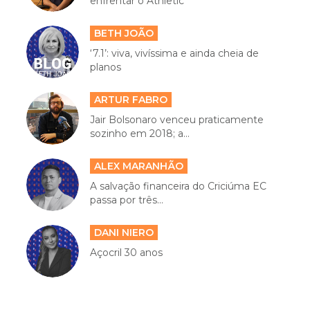
enfrentar o Athletic
BETH JOÃO
‘7.1’: viva, vivíssima e ainda cheia de
planos
ARTUR FABRO
Jair Bolsonaro venceu praticamente
sozinho em 2018; a...
ALEX MARANHÃO
A salvação financeira do Criciúma EC
passa por três...
DANI NIERO
Açocril 30 anos