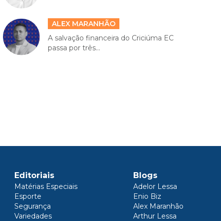
ALEX MARANHÃO
A salvação financeira do Criciúma EC
passa por três...
Editoriais
Blogs
Matérias Especiais
Adelor Lessa
Esporte
Enio Biz
Segurança
Alex Maranhão
Variedades
Arthur Lessa