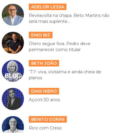
ADELOR LESSA
Reviravolta na chapa: Beto Martins não
será mais suplente...
ENIO BIZ
Otero segue fora; Pedro deve
permanecer como titular
BETH JOÃO
‘7.1’: viva, vivíssima e ainda cheia de
planos
DANI NIERO
Açocril 30 anos
BENITO GORINI
Rico com Creso