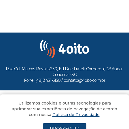
Rua Cel. Marcos Rovaris 230, Ed Due Fratelli Comercial, 12º Andar,
Criciúma - SC
Fone: (48) 3431-5150 /
contato@4oito.com.br
Copyright © 2026.
Utilizamos cookies e outras tecnologias para
Todos os direitos reservados ao Portal 4oito
aprimorar sua experiência de navegação de acordo
com nossa
Política de Privacidade
.
PROSSEGUIR