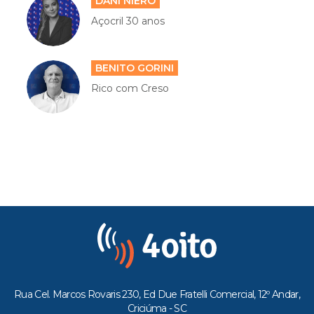
DANI NIERO
Açocril 30 anos
BENITO GORINI
Rico com Creso
Rua Cel. Marcos Rovaris 230, Ed Due Fratelli Comercial, 12º Andar,
Criciúma - SC