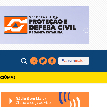
ICIÚMA!
Rádio Som Maior
Clique e ouça ao vivo