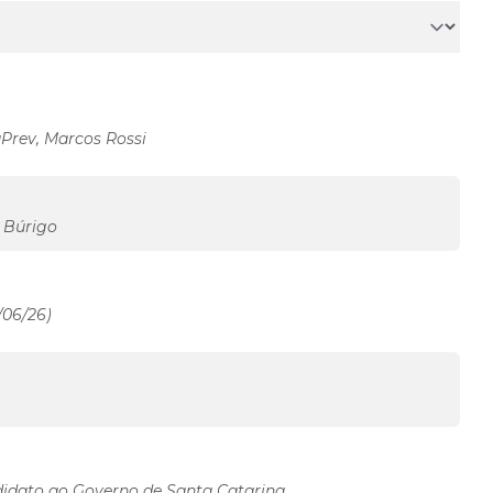
aPrev, Marcos Rossi
e Búrigo
/06/26)
didato ao Governo de Santa Catarina