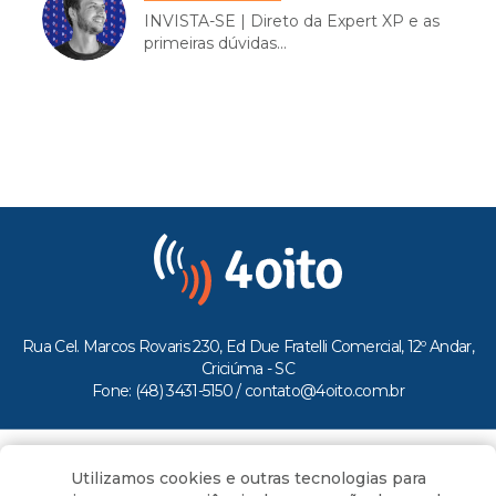
INVISTA-SE | Direto da Expert XP e as
primeiras dúvidas...
Rua Cel. Marcos Rovaris 230, Ed Due Fratelli Comercial, 12º Andar,
Criciúma - SC
Fone: (48) 3431-5150 /
contato@4oito.com.br
Copyright © 2026.
Utilizamos cookies e outras tecnologias para
Todos os direitos reservados ao Portal 4oito