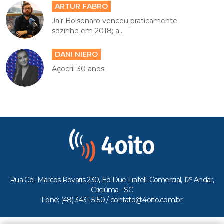
ARTUR FABRO
Jair Bolsonaro venceu praticamente
sozinho em 2018; a...
DANI NIERO
Açocril 30 anos
Rua Cel. Marcos Rovaris 230, Ed Due Fratelli Comercial, 12º Andar,
Criciúma - SC
Fone: (48) 3431-5150 /
contato@4oito.com.br