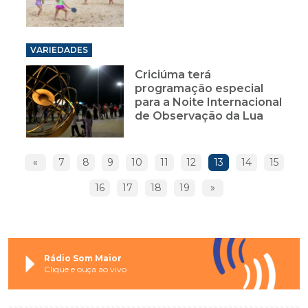
VARIEDADES
Criciúma terá
programação especial
para a Noite Internacional
de Observação da Lua
«
7
8
9
10
11
12
13
14
15
16
17
18
19
»
Rádio Som Maior
Clique e ouça ao vivo