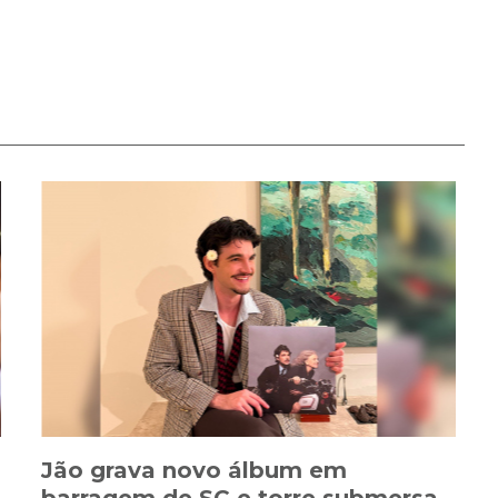
Jão grava novo álbum em
barragem de SC e torre submersa