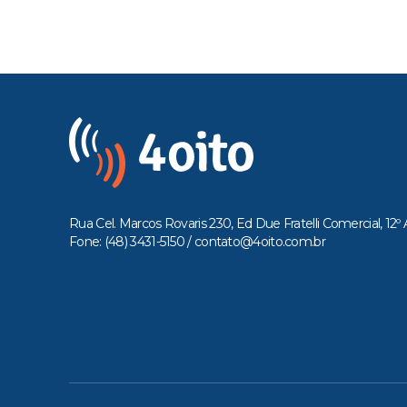
Rua Cel. Marcos Rovaris 230, Ed Due Fratelli Comercial, 12º 
Fone: (48) 3431-5150 /
contato@4oito.com.br