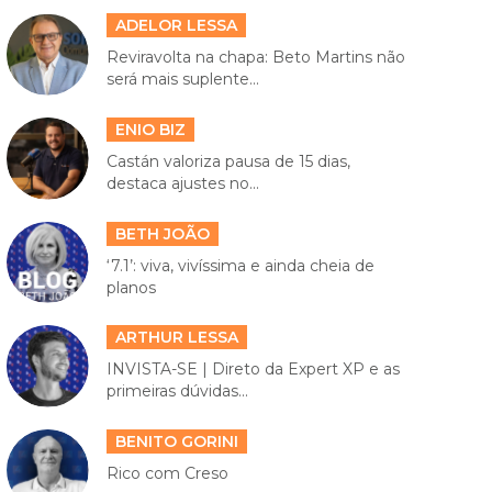
ADELOR LESSA
Reviravolta na chapa: Beto Martins não
será mais suplente...
ENIO BIZ
Castán valoriza pausa de 15 dias,
destaca ajustes no...
BETH JOÃO
‘7.1’: viva, vivíssima e ainda cheia de
planos
ARTHUR LESSA
INVISTA-SE | Direto da Expert XP e as
primeiras dúvidas...
BENITO GORINI
Rico com Creso