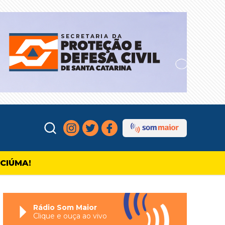
ICIÚMA!
Rádio Som Maior
Clique e ouça ao vivo