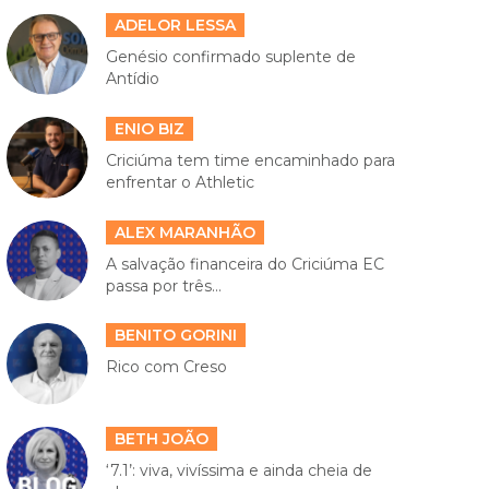
ADELOR LESSA
Genésio confirmado suplente de
Antídio
ENIO BIZ
Criciúma tem time encaminhado para
enfrentar o Athletic
ALEX MARANHÃO
A salvação financeira do Criciúma EC
passa por três...
BENITO GORINI
Rico com Creso
BETH JOÃO
‘7.1’: viva, vivíssima e ainda cheia de