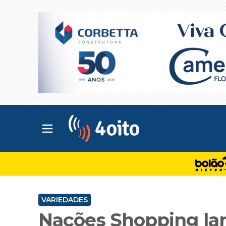
Abrir menu principal
4oito
VARIEDADES
Nações Shopping la