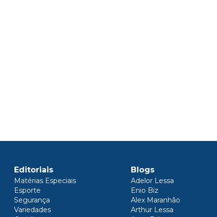
Editoriais
Blogs
Matérias Especiais
Adelor Lessa
Esporte
Enio Biz
Segurança
Alex Maranhão
Variedades
Arthur Lessa