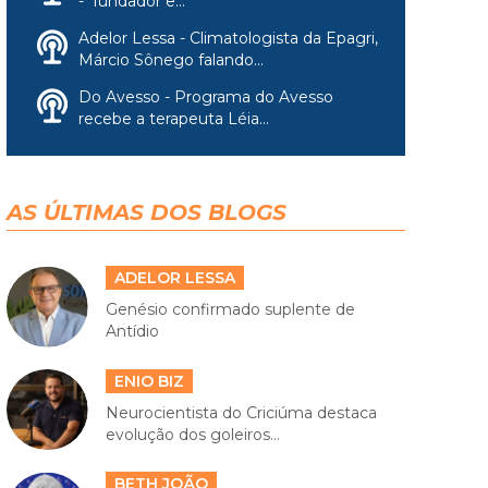
- fundador e...
Adelor Lessa - Climatologista da Epagri,
Márcio Sônego falando...
Do Avesso - Programa do Avesso
recebe a terapeuta Léia...
AS ÚLTIMAS DOS BLOGS
ADELOR LESSA
Genésio confirmado suplente de
Antídio
ENIO BIZ
Neurocientista do Criciúma destaca
evolução dos goleiros...
BETH JOÃO