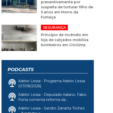
preventivamente por
suspeita de torturar filho de
5 anos em Morro da
Fumaça
SEGURANÇA
Princípio de incêndio em
loja de calçados mobiliza
bombeiros em Criciúma
PODCASTS
Adelor Lessa - Programa Adelor Lessa
(07/08/2026)
Adelor Lessa - Deputado italiano, Fabio
Porta comenta reforma da...
Adelor Lessa - Sandro Zanatta Trichez