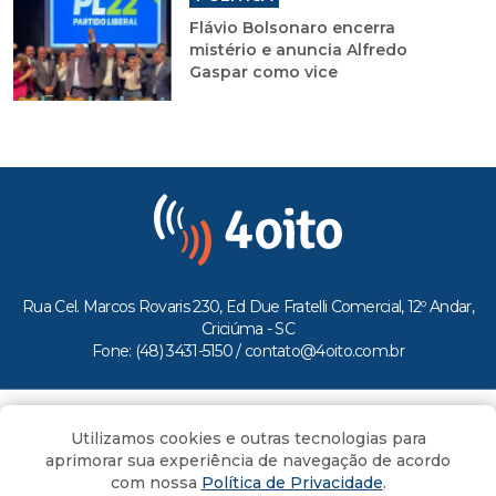
Flávio Bolsonaro encerra
mistério e anuncia Alfredo
Gaspar como vice
Rua Cel. Marcos Rovaris 230, Ed Due Fratelli Comercial, 12º Andar,
Criciúma - SC
Fone: (48) 3431-5150 /
contato@4oito.com.br
Copyright © 2026.
Utilizamos cookies e outras tecnologias para
Todos os direitos reservados ao Portal 4oito
aprimorar sua experiência de navegação de acordo
com nossa
Política de Privacidade
.