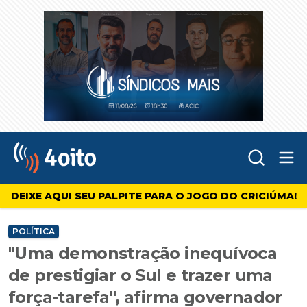
Abr
4oito
DEIXE AQUI SEU PALPITE PARA O JOGO DO CRICIÚMA!
POLÍTICA
"Uma demonstração inequívoca
de prestigiar o Sul e trazer uma
força-tarefa", afirma governador