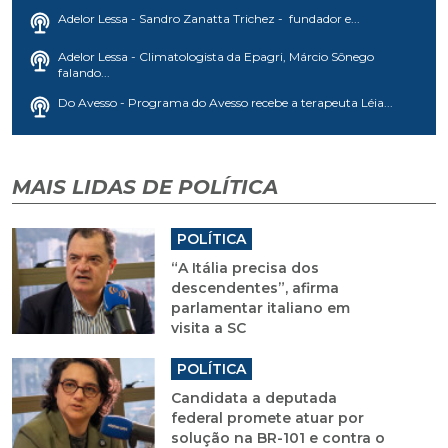
Adelor Lessa - Sandro Zanatta Trichez - fundador e...
Adelor Lessa - Climatologista da Epagri, Márcio Sônego
falando...
Do Avesso - Programa do Avesso recebe a terapeuta Léia...
MAIS LIDAS DE POLÍTICA
POLÍTICA
“A Itália precisa dos
descendentes”, afirma
parlamentar italiano em
visita a SC
POLÍTICA
Candidata a deputada
federal promete atuar por
solução na BR-101 e contra o