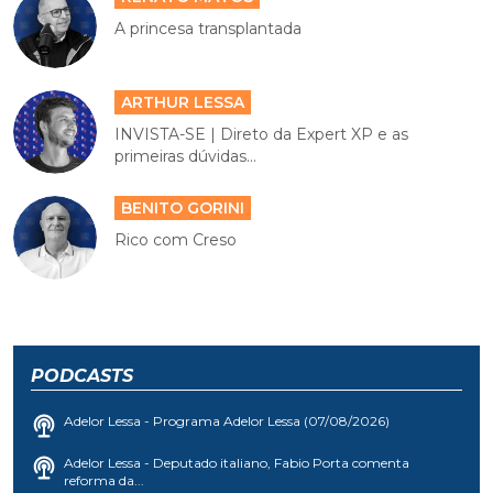
A princesa transplantada
ARTHUR LESSA
INVISTA-SE | Direto da Expert XP e as
primeiras dúvidas...
BENITO GORINI
Rico com Creso
PODCASTS
Adelor Lessa - Programa Adelor Lessa (07/08/2026)
Adelor Lessa - Deputado italiano, Fabio Porta comenta
reforma da...