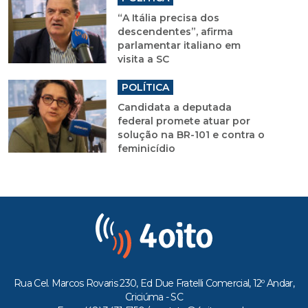
“A Itália precisa dos
descendentes”, afirma
parlamentar italiano em
visita a SC
POLÍTICA
Candidata a deputada
federal promete atuar por
solução na BR-101 e contra o
feminicídio
Rua Cel. Marcos Rovaris 230, Ed Due Fratelli Comercial, 12º Andar,
Criciúma - SC