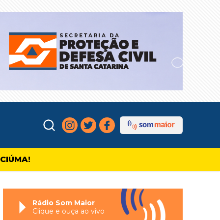
ICIÚMA!
Rádio Som Maior
Clique e ouça ao vivo