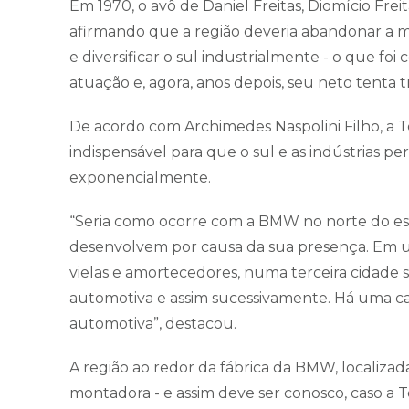
Em 1970, o avô de Daniel Freitas, Diomício Frei
afirmando que a região deveria abandonar a m
e diversificar o sul industrialmente - o que fo
atuação e, agora, anos depois, seu neto tenta t
De acordo com Archimedes Naspolini Filho, a Te
indispensável para que o sul e as indústrias p
exponencialmente.
“Seria como ocorre com a BMW no norte do est
desenvolvem por causa da sua presença. Em u
vielas e amortecedores, numa terceira cidade sã
automotiva e assim sucessivamente. Há uma ca
automotiva”, destacou.
A região ao redor da fábrica da BMW, localiza
montadora - e assim deve ser conosco, caso a 