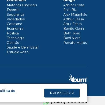
Matérias Especiais
Adelor Lessa
Esporte
Enio Biz
Segurança
Alex Maranhão
Variedades
Arthur Lessa
Cotidiano
Artur Fabro
Economia
Benito Gorini
Política
Beth João
Tecnologia
Dani Niero
Opinião
Renato Matos
Saúde e Bem Estar
Estúdio 4oito
olítica de
PROSSEGUIR
(4oito) 3431.5150