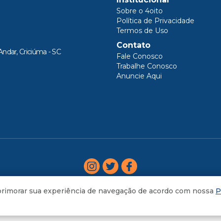
Sobre o 4oito
Política de Privacidade
Termos de Uso
Contato
Andar, Criciúma - SC
Fale Conosco
Trabalhe Conosco
Anuncie Aqui
aprimorar sua experiência de navegação de acordo com nossa
P
AGORA
RAMA ADELOR LESSA