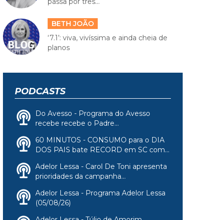
passa por três...
BETH JOÃO
‘7.1’: viva, vivíssima e ainda cheia de
planos
PODCASTS
Do Avesso - Programa do Avesso
recebe recebe o Padre...
60 MINUTOS - CONSUMO para o DIA
DOS PAIS bate RECORD em SC com...
Adelor Lessa - Carol De Toni apresenta
prioridades da campanha...
Adelor Lessa - Programa Adelor Lessa
(05/08/26)
Adelor Lessa - Túlio de Amorim