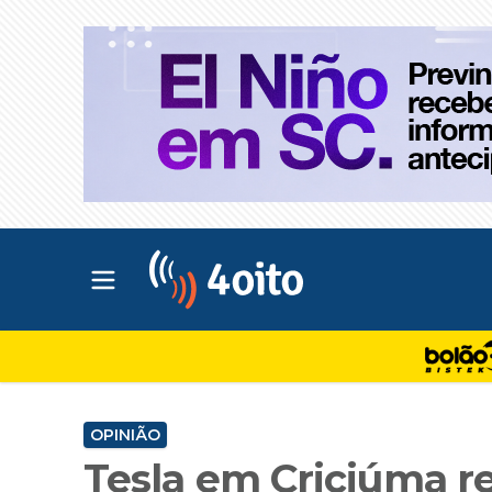
Abrir menu principal
4oito
OPINIÃO
Tesla em Criciúma r