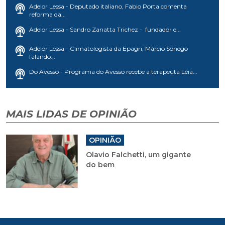
Adelor Lessa - Deputado italiano, Fabio Porta comenta
reforma da...
Adelor Lessa - Sandro Zanatta Trichez - fundador e...
Adelor Lessa - Climatologista da Epagri, Márcio Sônego
falando...
Do Avesso - Programa do Avesso recebe a terapeuta Léia...
MAIS LIDAS DE OPINIÃO
OPINIÃO
Olavio Falchetti, um gigante
do bem