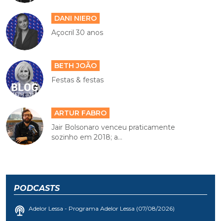
DANI NIERO
Açocril 30 anos
BETH JOÃO
Festas & festas
ARTUR FABRO
Jair Bolsonaro venceu praticamente
sozinho em 2018; a...
PODCASTS
Adelor Lessa - Programa Adelor Lessa (07/08/2026)