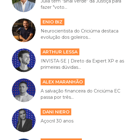
Júlia tem "sinal verde" da Justiça para
fazer "voto...
ENIO BIZ
Neurocientista do Criciúma destaca
evolução dos goleiros...
ARTHUR LESSA
INVISTA-SE | Direto da Expert XP e as
primeiras dúvidas...
ALEX MARANHÃO
A salvação financeira do Criciúma EC
passa por três...
DANI NIERO
Açocril 30 anos