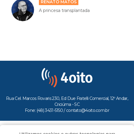
RENATO MATOS
A princesa transplantada
Rua Cel. Marcos Rovaris 230, Ed Due Fratelli Comercial, 12º Andar,
Criciúma - SC
Fone: (48) 3431-5150 /
contato@4oito.com.br
Copyright © 2026.