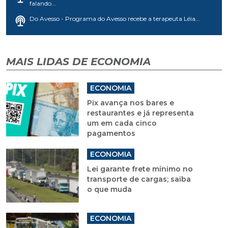
falando...
Do Avesso - Programa do Avesso recebe a terapeuta Léia...
MAIS LIDAS DE ECONOMIA
ECONOMIA
Pix avança nos bares e
restaurantes e já representa
um em cada cinco
pagamentos
ECONOMIA
Lei garante frete mínimo no
transporte de cargas; saiba
o que muda
ECONOMIA