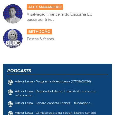
ALEX MARANHÃO
A salvação financeira do Criciúma EC
passa por três...
BETH JOÃO
Festas & festas
PODCASTS
Adelor Lessa - Programa Adelor Lessa (07/08/2026)
Adelor Lessa - Deputado italiano, Fabio Porta comenta
reforma da...
Adelor Lessa - Sandro Zanatta Trichez - fundador e...
Adelor Lessa - Climatologista da Epagri, Márcio Sônego