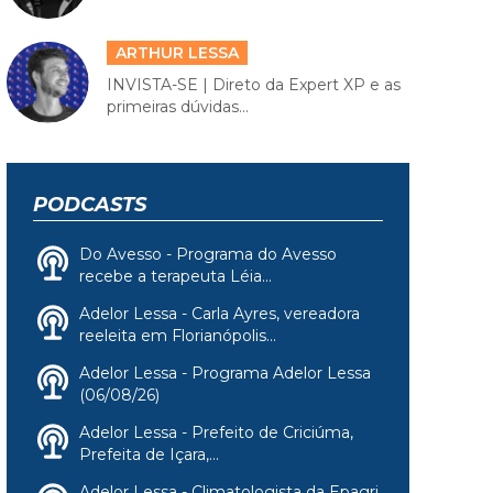
ARTHUR LESSA
INVISTA-SE | Direto da Expert XP e as
primeiras dúvidas...
PODCASTS
Do Avesso - Programa do Avesso
recebe a terapeuta Léia...
Adelor Lessa - Carla Ayres, vereadora
reeleita em Florianópolis...
Adelor Lessa - Programa Adelor Lessa
(06/08/26)
Adelor Lessa - Prefeito de Criciúma,
Prefeita de Içara,...
Adelor Lessa - Climatologista da Epagri,