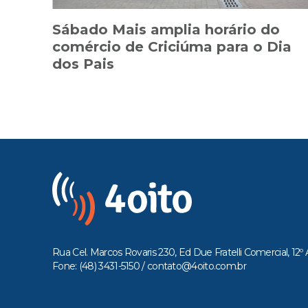
Sábado Mais amplia horário do
comércio de Criciúma para o Dia
dos Pais
Rua Cel. Marcos Rovaris 230, Ed Due Fratelli Comercial, 12º 
Fone: (48) 3431-5150 /
contato@4oito.com.br