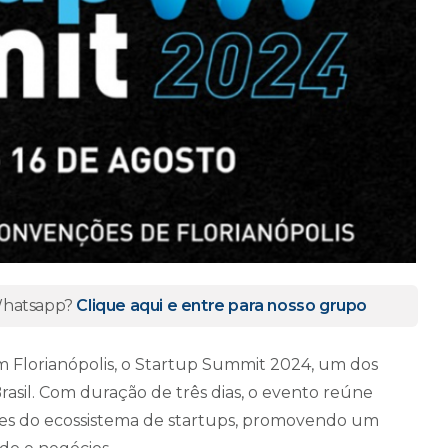
 Whatsapp?
Clique aqui e entre para nosso grupo
em Florianópolis, o Startup Summit 2024, um dos
rasil. Com duração de três dias, o evento reúne
es do ecossistema de startups, promovendo um