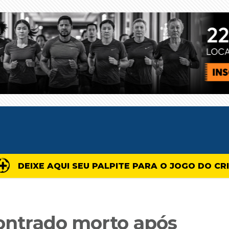
DEIXE AQUI SEU PALPITE PARA O JOGO DO CR
contrado morto após