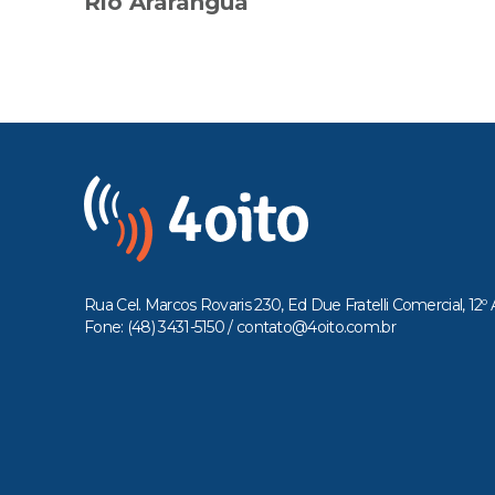
Rio Araranguá
Rua Cel. Marcos Rovaris 230, Ed Due Fratelli Comercial, 12º 
Fone: (48) 3431-5150 /
contato@4oito.com.br