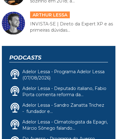
sozinho em 2018; a...
ARTHUR LESSA
INVISTA-SE | Direto da Expert XP e as
primeiras dúvidas...
PODCASTS
Adelor Lessa - Programa Adelor Lessa
(07/08/2026)
Adelor Lessa - Deputado italiano, Fabio
Porta comenta reforma da...
Adelor Lessa - Sandro Zanatta Trichez
- fundador e...
Adelor Lessa - Climatologista da Epagri,
Márcio Sônego falando...
Do Avesso - Programa do Avesso