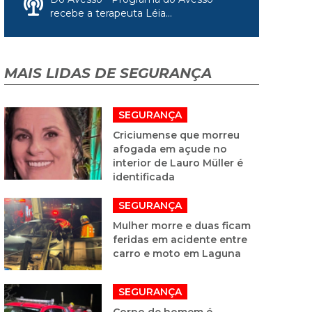
recebe a terapeuta Léia...
MAIS LIDAS DE SEGURANÇA
SEGURANÇA
Criciumense que morreu
afogada em açude no
interior de Lauro Müller é
identificada
SEGURANÇA
Mulher morre e duas ficam
feridas em acidente entre
carro e moto em Laguna
SEGURANÇA
Corpo de homem é