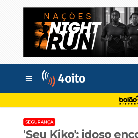
Abrir menu principal
4oito
SEGURANÇA
'Seu Kiko': idoso en