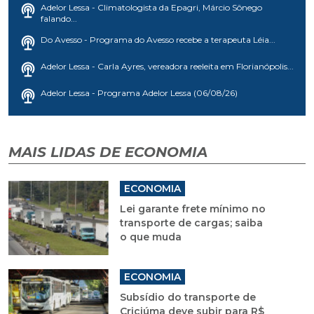
Adelor Lessa - Climatologista da Epagri, Márcio Sônego
falando...
Do Avesso - Programa do Avesso recebe a terapeuta Léia...
Adelor Lessa - Carla Ayres, vereadora reeleita em Florianópolis...
Adelor Lessa - Programa Adelor Lessa (06/08/26)
MAIS LIDAS DE ECONOMIA
ECONOMIA
Lei garante frete mínimo no
transporte de cargas; saiba
o que muda
ECONOMIA
Subsídio do transporte de
Criciúma deve subir para R$