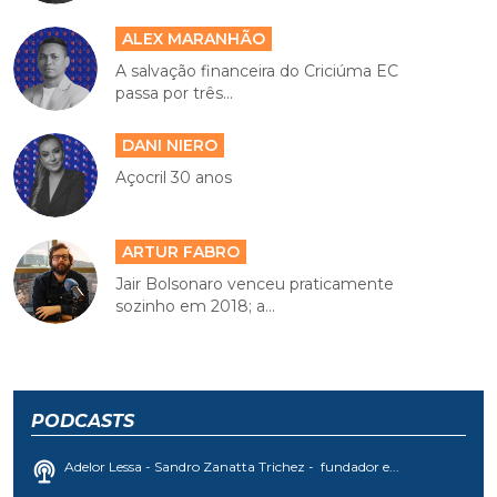
ALEX MARANHÃO
A salvação financeira do Criciúma EC
passa por três...
DANI NIERO
Açocril 30 anos
ARTUR FABRO
Jair Bolsonaro venceu praticamente
sozinho em 2018; a...
PODCASTS
Adelor Lessa - Sandro Zanatta Trichez - fundador e...