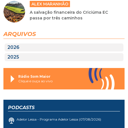
ALEX MARANHÃO
A salvação financeira do Criciúma EC
passa por três caminhos
ARQUIVOS
2026
2025
Rádio Som Maior
Clique e ouça ao vivo
PODCASTS
Adelor Lessa - Programa Adelor Lessa (07/08/2026)