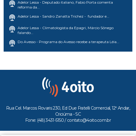
Adelor Lessa - Deputado italiano, Fabio Porta comenta
reforma da...
Adelor Lessa - Sandro Zanatta Trichez - fundador e...
Adelor Lessa - Climatologista da Epagri, Márcio Sônego
falando...
Do Avesso - Programa do Avesso recebe a terapeuta Léia...
Rua Cel. Marcos Rovaris 230, Ed Due Fratelli Comercial, 12º Andar,
Criciúma - SC
Fone: (48) 3431-5150 /
contato@4oito.com.br