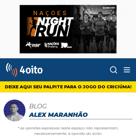
Abr
4oito
DEIXE AQUI SEU PALPITE PARA O JOGO DO CRICIÚMA!
BLOG
ALEX MARANHÃO
* as opiniões expressas neste espaço não representam,
necessariamente, a opinião do 4oito