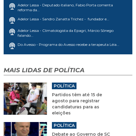
Adelor Lessa - Deputado italiano, Fabio Porta comenta
reforma da...
Adelor Lessa - Sandro Zanatta Trichez - fundador e...
Adelor Lessa - Climatologista da Epagri, Márcio Sônego
falando...
Do Avesso - Programa do Avesso recebe a terapeuta Léia...
MAIS LIDAS DE POLÍTICA
POLÍTICA
Partidos têm até 15 de
agosto para registrar
candidaturas para as
eleições
POLÍTICA
Debate ao Governo de SC