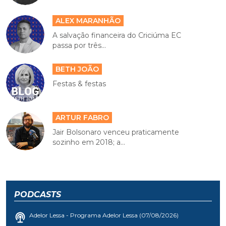
ALEX MARANHÃO
A salvação financeira do Criciúma EC
passa por três...
BETH JOÃO
Festas & festas
ARTUR FABRO
Jair Bolsonaro venceu praticamente
sozinho em 2018; a...
PODCASTS
Adelor Lessa - Programa Adelor Lessa (07/08/2026)