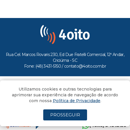
Rua Cel. Marcos Rovaris 230, Ed Due Fratelli Comercial, 12º Andar,
Criciúma - SC
Fone: (48) 3431-5150 /
contato@4oito.com.br
Copyright © 2026.
Utilizamos cookies e outras tecnologias para
Todos os direitos reservados ao Portal 4oito
aprimorar sua experiência de navegação de acordo
com nossa
Política de Privacidade
.
PROSSEGUIR
(4oito) 3431.5150