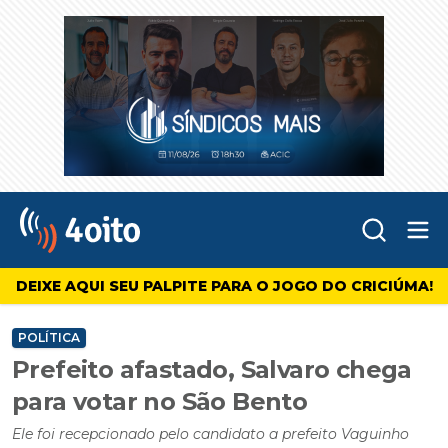
Abr
4oito
DEIXE AQUI SEU PALPITE PARA O JOGO DO CRICIÚMA!
POLÍTICA
Prefeito afastado, Salvaro chega
para votar no São Bento
Ele foi recepcionado pelo candidato a prefeito Vaguinho