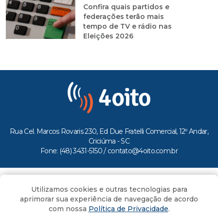
Confira quais partidos e
federações terão mais
tempo de TV e rádio nas
Eleições 2026
Rua Cel. Marcos Rovaris 230, Ed Due Fratelli Comercial, 12º Andar,
Criciúma - SC
Fone: (48) 3431-5150 /
contato@4oito.com.br
Copyright © 2026.
Utilizamos cookies e outras tecnologias para
Todos os direitos reservados ao Portal 4oito
aprimorar sua experiência de navegação de acordo
com nossa
Política de Privacidade
.