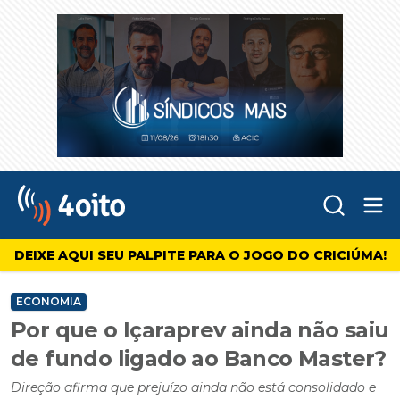
Abr
4oito
DEIXE AQUI SEU PALPITE PARA O JOGO DO CRICIÚMA!
ECONOMIA
Por que o Içaraprev ainda não saiu
de fundo ligado ao Banco Master?
Direção afirma que prejuízo ainda não está consolidado e