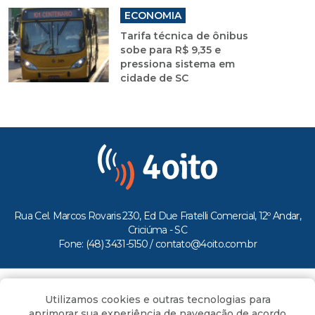
ECONOMIA
Tarifa técnica de ônibus
sobe para R$ 9,35 e
pressiona sistema em
cidade de SC
Rua Cel. Marcos Rovaris 230, Ed Due Fratelli Comercial, 12º Andar,
Criciúma - SC
Fone: (48) 3431-5150 /
contato@4oito.com.br
Copyright © 2026.
Utilizamos cookies e outras tecnologias para
Todos os direitos reservados ao Portal 4oito
aprimorar sua experiência de navegação de acordo