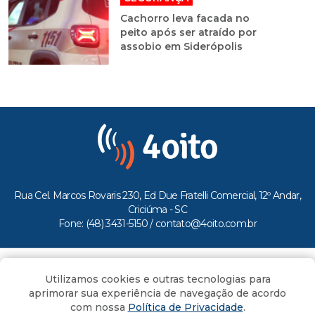
Cachorro leva facada no
peito após ser atraído por
assobio em Siderópolis
Rua Cel. Marcos Rovaris 230, Ed Due Fratelli Comercial, 12º Andar,
Criciúma - SC
Fone: (48) 3431-5150 /
contato@4oito.com.br
Copyright © 2026.
Utilizamos cookies e outras tecnologias para
Todos os direitos reservados ao Portal 4oito
aprimorar sua experiência de navegação de acordo
com nossa
Política de Privacidade
.