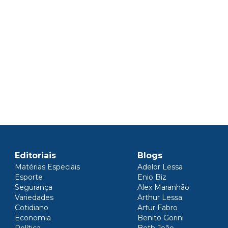
Editoriais
Blogs
Matérias Especiais
Adelor Lessa
Esporte
Enio Biz
Segurança
Alex Maranhão
Variedades
Arthur Lessa
Cotidiano
Artur Fabro
Economia
Benito Gorini