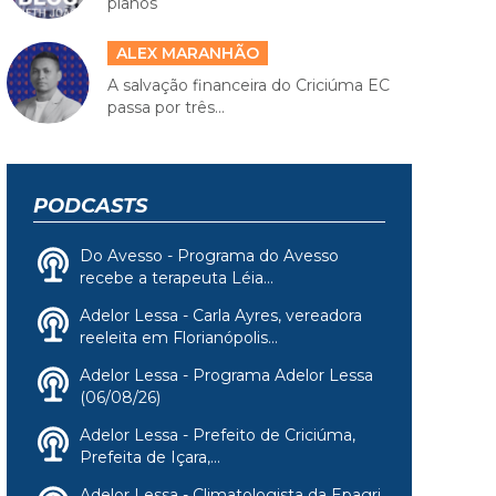
planos
ALEX MARANHÃO
A salvação financeira do Criciúma EC
passa por três...
PODCASTS
Do Avesso - Programa do Avesso
recebe a terapeuta Léia...
Adelor Lessa - Carla Ayres, vereadora
reeleita em Florianópolis...
Adelor Lessa - Programa Adelor Lessa
(06/08/26)
Adelor Lessa - Prefeito de Criciúma,
Prefeita de Içara,...
Adelor Lessa - Climatologista da Epagri,