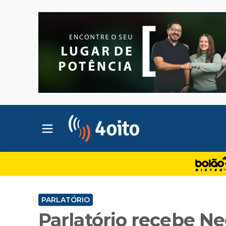
Abrir menu principal
4oito
PARLATÓRIO
Parlatório recebe N