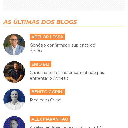
AS ÚLTIMAS DOS BLOGS
ADELOR LESSA
Genésio confirmado suplente de
Antídio
ENIO BIZ
Criciúma tem time encaminhado para
enfrentar o Athletic
BENITO GORINI
Rico com Creso
ALEX MARANHÃO
A salvação financeira do Criciúma EC