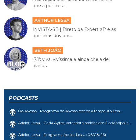
passa por três...
ARTHUR LESSA
INVISTA-SE | Direto da Expert XP e as
primeiras dúvidas...
BETH JOÃO
‘7.1’: viva, vivíssima e ainda cheia de
planos
PODCASTS
Do Avesso - Programa do Avesso recebe a terapeuta Léia...
Adelor Lessa - Carla Ayres, vereadora reeleita em Florianópolis...
Adelor Lessa - Programa Adelor Lessa (06/08/26)