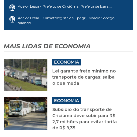
Adelor Lessa - Prefeito de Criciúma, Prefeita de Içara,...
Adelor Lessa - Climatologista da Epagri, Márcio Sônego
falando...
MAIS LIDAS DE ECONOMIA
ECONOMIA
Lei garante frete mínimo no
transporte de cargas; saiba
o que muda
ECONOMIA
Subsídio do transporte de
Criciúma deve subir para R$
2,7 milhões para evitar tarifa
de R$ 9,35